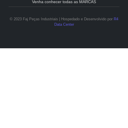
Venha conhecer todas as MARCAS
© 2023 Faj Peças Industriais | Hospedado e Desenvolvido por
R4
Data Center