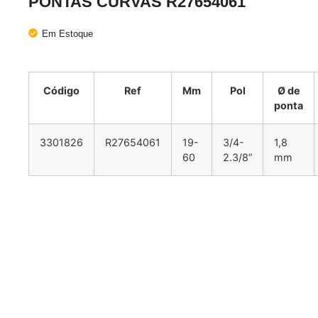
PONTAS CURVAS R27654061
Em Estoque
Código
Ref
Mm
Pol
Ø de
ponta
3301826
R27654061
19-
3/4-
1,8
60
2.3/8”
mm