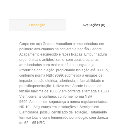
Avaliações (0)
Descrição
Corpo em aço Gedore-Vanadium e empunhadura em
polímero anti-chamas na cor laranja padrão Gedore.
Acabamento escurecido e faces lixadas. Empunhadura
ergonômica e antideslizante, com abas protetoras
arredondadas para maior conforto e segurança.
Produzida por injeção, propiciando isolação até 1000 V,
conforme norma NBR 9699, submetida à ensaios de:
impacto, tensão elétrica, aderência, inflamabilidade e
pressão/penetração. Utilizar este Alicate isolado, em
tensão máxima de 1000 V em corrente alternada e 1500
V em corrente contínua, conforme norma NBR
9699. Atende com segurança a norma regulamentadora
NR 10 – Segurança em Instalações e Serviços em
Eletricidade, possui certificado de isolação. Tratamento
térmico total e corte temperado por indução com dureza
de 62 – 65 HRC.