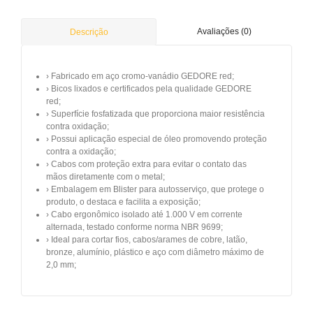
Avaliações (0)
Descrição
› Fabricado em aço cromo-vanádio GEDORE red;
› Bicos lixados e certificados pela qualidade GEDORE
red;
› Superfície fosfatizada que proporciona maior resistência
contra oxidação;
› Possui aplicação especial de óleo promovendo proteção
contra a oxidação;
› Cabos com proteção extra para evitar o contato das
mãos diretamente com o metal;
› Embalagem em Blister para autosserviço, que protege o
produto, o destaca e facilita a exposição;
› Cabo ergonômico isolado até 1.000 V em corrente
alternada, testado conforme norma NBR 9699;
› Ideal para cortar fios, cabos/arames de cobre, latão,
bronze, alumínio, plástico e aço com diâmetro máximo de
2,0 mm;