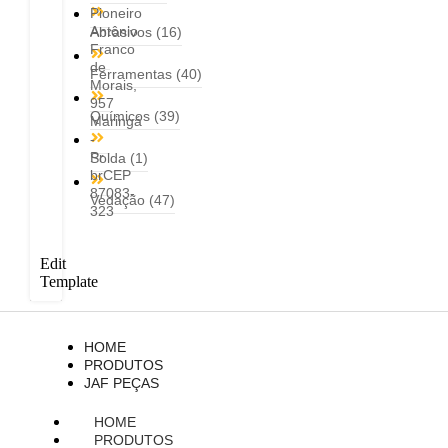
Pioneiro
Antônio
Abrasivos
(16)
Franco
de
Ferramentas
(40)
Morais,
957
Químicos
(39)
Maringá
-
Pr
Solda
(1)
brCEP
87083-
Vedação
(47)
323
Edit
Template
HOME
PRODUTOS
JAF PEÇAS
HOME
PRODUTOS