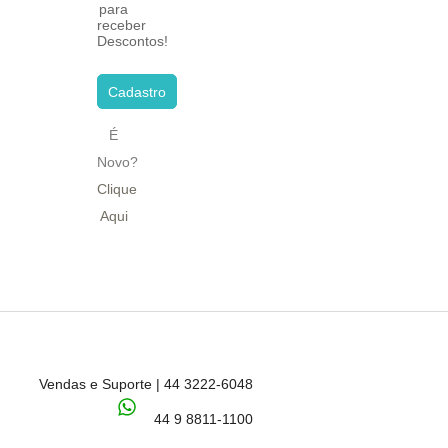
para
receber
Descontos!
Cadastro
É
Novo?
Clique
Aqui
Vendas e Suporte | 44 3222-6048
44 9 8811-1100