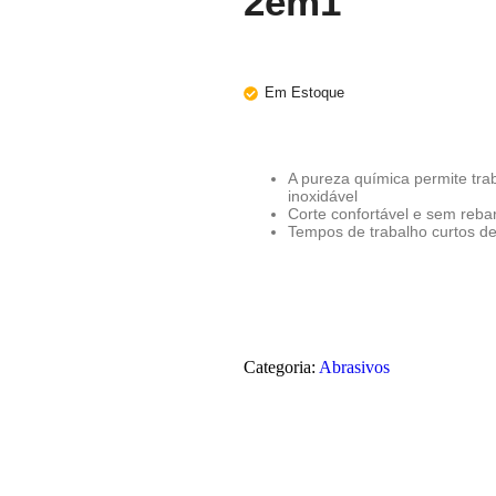
2em1
Em Estoque
A pureza química permite tra
inoxidável
Corte confortável e sem rebar
Tempos de trabalho curtos de
Categoria:
Abrasivos