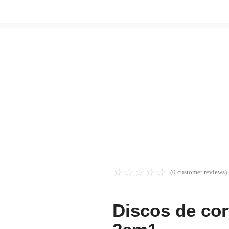
☆
☆
☆
☆
☆
(
0
customer reviews)
Discos de co