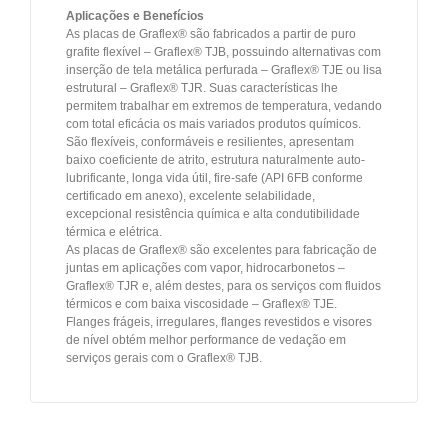
Aplicações e Benefícios
As placas de Graflex® são fabricados a partir de puro
grafite flexível – Graflex® TJB, possuindo alternativas com
inserção de tela metálica perfurada – Graflex® TJE ou lisa
estrutural – Graflex® TJR. Suas características lhe
permitem trabalhar em extremos de temperatura, vedando
com total eficácia os mais variados produtos químicos.
São flexíveis, conformáveis e resilientes, apresentam
baixo coeficiente de atrito, estrutura naturalmente auto-
lubrificante, longa vida útil, fire-safe (API 6FB conforme
certificado em anexo), excelente selabilidade,
excepcional resistência química e alta condutibilidade
térmica e elétrica.
As placas de Graflex® são excelentes para fabricação de
juntas em aplicações com vapor, hidrocarbonetos –
Graflex® TJR e, além destes, para os serviços com fluidos
térmicos e com baixa viscosidade – Graflex® TJE.
Flanges frágeis, irregulares, flanges revestidos e visores
de nível obtém melhor performance de vedação em
serviços gerais com o Graflex® TJB.