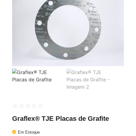
☆
☆
☆
☆
☆
Graflex® TJE Placas de Grafite
Em Estoque