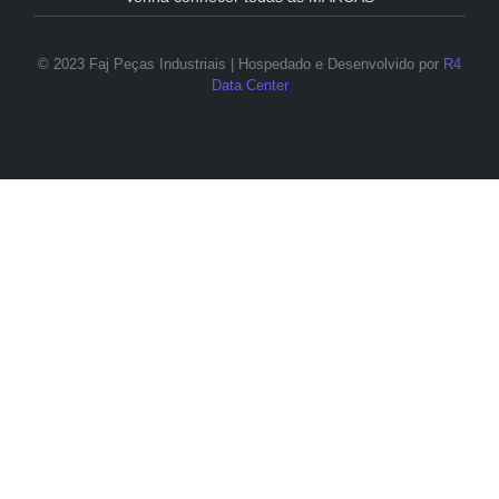
© 2023 Faj Peças Industriais | Hospedado e Desenvolvido por
R4
Data Center