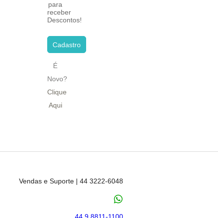
para
receber
Descontos!
Cadastro
É
Novo?
Clique
Aqui
Vendas e Suporte | 44 3222-6048
44 9 8811-1100