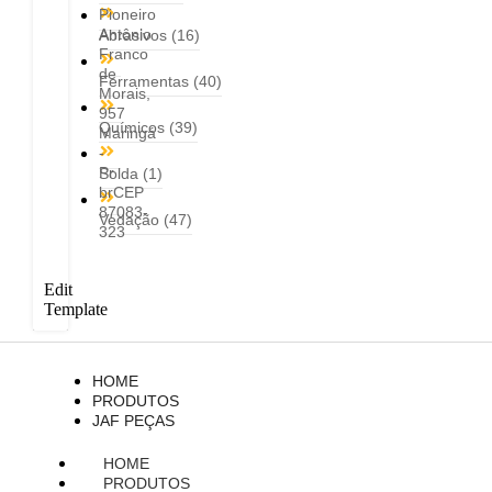
Pioneiro
Antônio
Abrasivos
(16)
Franco
de
Ferramentas
(40)
Morais,
957
Químicos
(39)
Maringá
-
Pr
Solda
(1)
brCEP
87083-
Vedação
(47)
323
Edit
Template
HOME
PRODUTOS
JAF PEÇAS
HOME
PRODUTOS