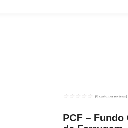
☆
☆
☆
☆
☆
(
0
customer reviews)
PCF – Fundo 