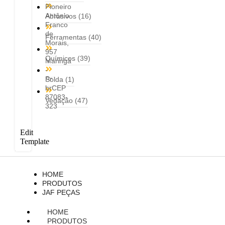
Pioneiro
Antônio
Abrasivos
(16)
Franco
de
Ferramentas
(40)
Morais,
957
Químicos
(39)
Maringá
-
Pr
Solda
(1)
brCEP
87083-
Vedação
(47)
323
Edit
Template
HOME
PRODUTOS
JAF PEÇAS
HOME
PRODUTOS