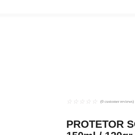
☆
☆
☆
☆
☆
(
0
customer reviews)
PROTETOR SO