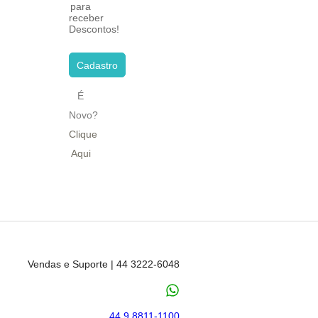
para
receber
Descontos!
Cadastro
É
Novo?
Clique
Aqui
Vendas e Suporte | 44 3222-6048
44 9 8811-1100