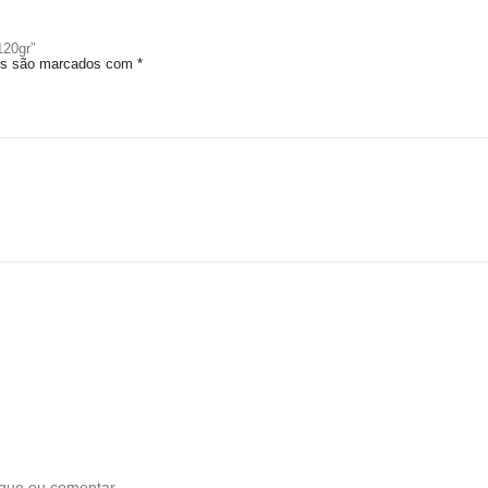
120gr”
ios são marcados com
*
que eu comentar.