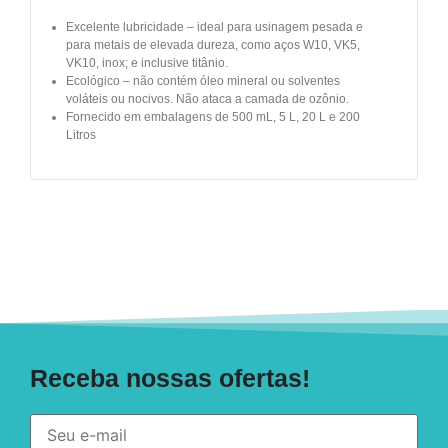
Excelente lubricidade – ideal para usinagem pesada e
para metais de elevada dureza, como aços W10, VK5,
VK10, inox; e inclusive titânio.
Ecológico – não contém óleo mineral ou solventes
voláteis ou nocivos. Não ataca a camada de ozônio.
Fornecido em embalagens de 500 mL, 5 L, 20 L e 200
Litros
Receba nossas ofertas!