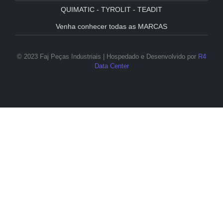
QUIMATIC - TYROLIT - TEADIT
Venha conhecer todas as MARCAS
© 2023 Faj Peças Industriais | Hospedado e Desenvolvido por
R4
Data Center