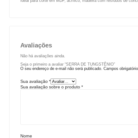
Ideal para corte em MDF, acrílico, madeira com resíduos de conc
Avaliações
Não há avaliações ainda.
Seja o primeiro a avaliar “SERRA DE TUNGSTÊNIO”
O seu endereço de e-mail não será publicado.
Campos obrigatór
Sua avaliação
*
Sua avaliação sobre o produto
*
Nome