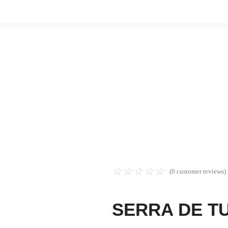
☆
☆
☆
☆
☆
(
0
customer reviews)
SERRA DE T