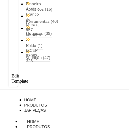
Pioneiro
Antônio
Abrasivos
(16)
Franco
de
Ferramentas
(40)
Morais,
957
Químicos
(39)
Maringá
-
Pr
Solda
(1)
brCEP
87083-
Vedação
(47)
323
Edit
Template
HOME
PRODUTOS
JAF PEÇAS
HOME
PRODUTOS