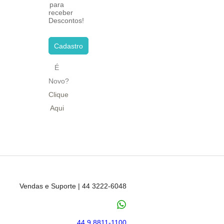
para
receber
Descontos!
Cadastro
É
Novo?
Clique
Aqui
Vendas e Suporte | 44 3222-6048
44 9 8811-1100