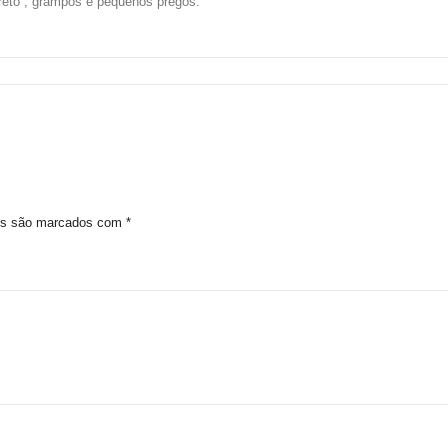
reto , grampos e pequenos pregos.
ios são marcados com
*