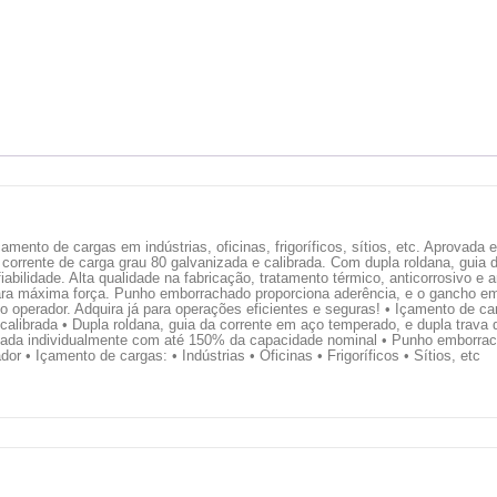
ento de cargas em indústrias, oficinas, frigoríficos, sítios, etc. Aprovada 
corrente de carga grau 80 galvanizada e calibrada. Com dupla roldana, guia 
bilidade. Alta qualidade na fabricação, tratamento térmico, anticorrosivo e 
ra máxima força. Punho emborrachado proporciona aderência, e o gancho em
do operador. Adquira já para operações eficientes e seguras! • Içamento de ca
 e calibrada • Dupla roldana, guia da corrente em aço temperado, e dupla trava
Testada individualmente com até 150% da capacidade nominal • Punho emborra
dor • Içamento de cargas: • Indústrias • Oficinas • Frigoríficos • Sítios, etc