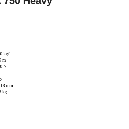
 750 Heavy
0 kgf
5 m
0 N
o
×18 mm
8 kg