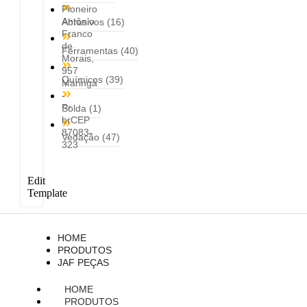
Pioneiro
Antônio
Abrasivos
(16)
Franco
de
Ferramentas
(40)
Morais,
957
Químicos
(39)
Maringá
-
Pr
Solda
(1)
brCEP
87083-
Vedação
(47)
323
Edit
Template
HOME
PRODUTOS
JAF PEÇAS
HOME
PRODUTOS