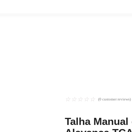
☆
☆
☆
☆
☆
(
0
customer reviews)
Talha Manual 