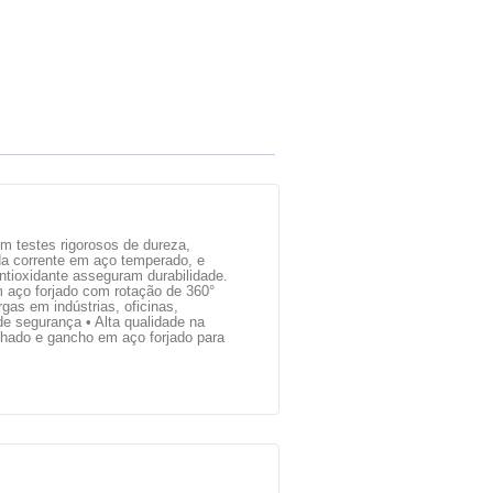
em testes rigorosos de dureza,
da corrente em aço temperado, e
antioxidante asseguram durabilidade.
 aço forjado com rotação de 360°
rgas em indústrias, oficinas,
 de segurança • Alta qualidade na
chado e gancho em aço forjado para