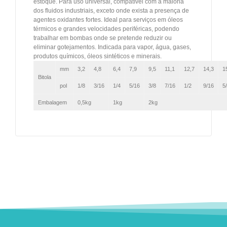
estoque. Para uso universal, compatível com a maioria
dos fluidos industriais, exceto onde exista a presença de
agentes oxidantes fortes. Ideal para serviços em óleos
térmicos e grandes velocidades periféricas, podendo
trabalhar em bombas onde se pretende reduzir ou
eliminar gotejamentos. Indicada para vapor, água, gases,
produtos químicos, óleos sintéticos e minerais.
mm
3,2
4,8
6,4
7,9
9,5
11,1
12,7
14,3
1
Bitola
pol
1/8
3/16
1/4
5/16
3/8
7/16
1/2
9/16
5
Embalagem
0,5kg
1kg
2kg