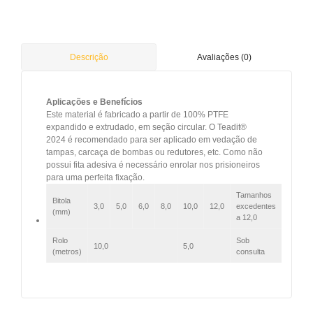
Avaliações (0)
Descrição
Aplicações e Benefícios
Este material é fabricado a partir de 100% PTFE
expandido e extrudado, em seção circular. O Teadit®
2024 é recomendado para ser aplicado em vedação de
tampas, carcaça de bombas ou redutores, etc. Como não
possui fita adesiva é necessário enrolar nos prisioneiros
para uma perfeita fixação.
Tamanhos
Bitola
3,0
5,0
6,0
8,0
10,0
12,0
excedentes
(mm)
a 12,0
Rolo
Sob
10,0
5,0
(metros)
consulta