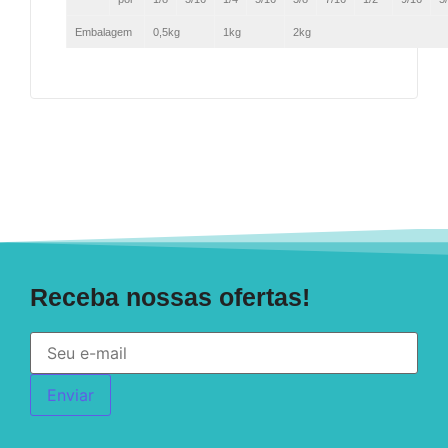
Embalagem
0,5kg
1kg
2kg
Receba nossas ofertas!
Enviar