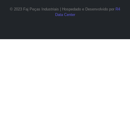
© 2023 Faj Peças Industriais | Hospedado e Desenvolvido por
R4
Data Center