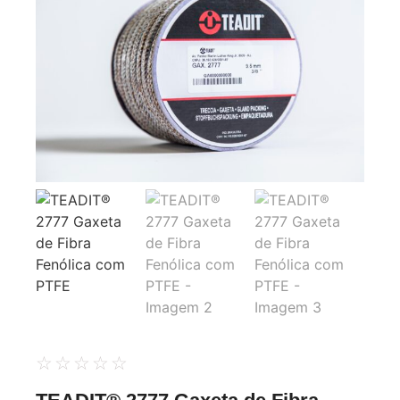
☆
☆
☆
☆
☆