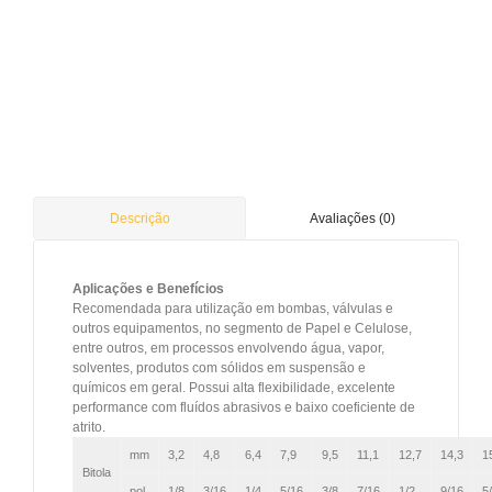
Avaliações (0)
Descrição
Aplicações e Benefícios
Recomendada para utilização em bombas, válvulas e
outros equipamentos, no segmento de Papel e Celulose,
entre outros, em processos envolvendo água, vapor,
solventes, produtos com sólidos em suspensão e
químicos em geral. Possui alta flexibilidade, excelente
performance com fluídos abrasivos e baixo coeficiente de
atrito.
mm
3,2
4,8
6,4
7,9
9,5
11,1
12,7
14,3
1
Bitola
pol
1/8
3/16
1/4
5/16
3/8
7/16
1/2
9/16
5