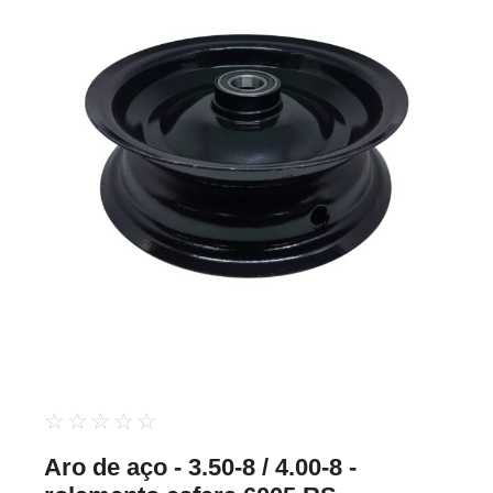
☆
☆
☆
☆
☆
Aro de aço - 3.50-8 / 4.00-8 -