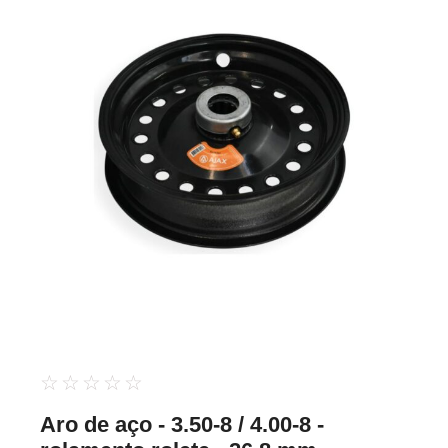
☆
☆
☆
☆
☆
Aro de aço - 3.50-8 / 4.00-8 -