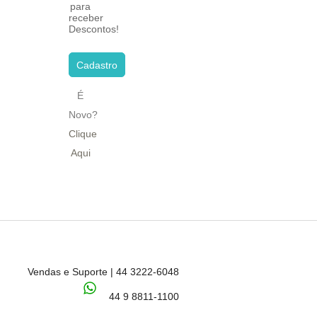
para
receber
Descontos!
Cadastro
É
Novo?
Clique
Aqui
Vendas e Suporte | 44 3222-6048
44 9 8811-1100