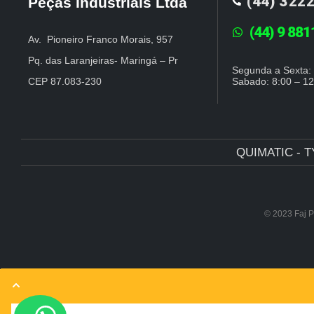
(44) 322
Peças Industriais Ltda
(44) 9 88
Av. Pioneiro Franco Morais, 957
Pq. das Laranjeiras- Maringá – Pr
Segunda a Sexta: 
CEP 87.083-230
Sabado: 8:00 – 12
QUIMATIC - T
© 2023 Faj P