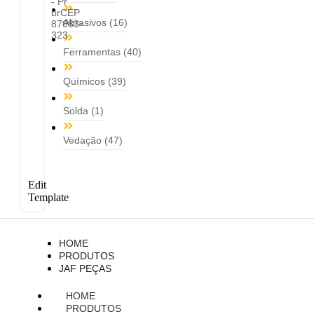
- Pr
brCEP
Abrasivos
(16)
87083-
323
Ferramentas
(40)
Químicos
(39)
Solda
(1)
Vedação
(47)
Edit
Template
HOME
PRODUTOS
JAF PEÇAS
HOME
PRODUTOS