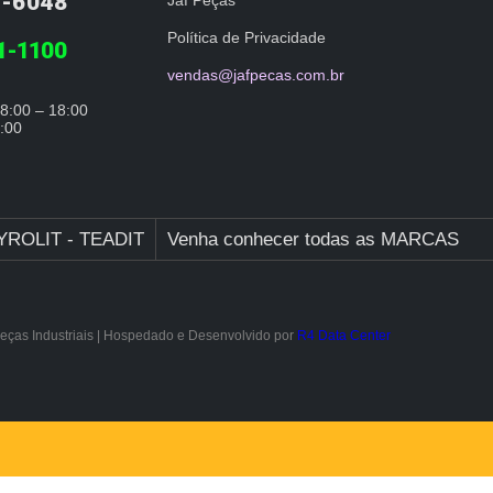
2-6048
Política de Privacidade
11-1100
vendas@jafpecas.com.br
8:00 – 18:00
:00
YROLIT - TEADIT
Venha conhecer todas as MARCAS
eças Industriais | Hospedado e Desenvolvido por
R4 Data Center