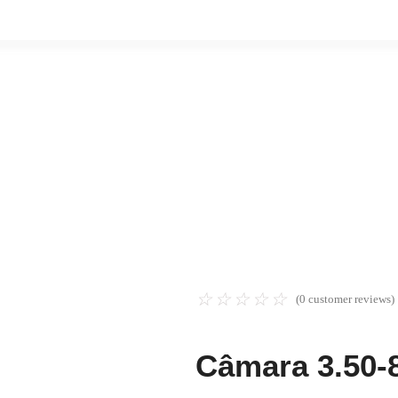
☆
☆
☆
☆
☆
(
0
customer reviews)
Câmara 3.50-