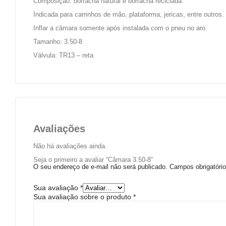
Composição: borracha natural e borracha reciclada.
Indicada para carrinhos de mão, plataforma, jericas, entre outros.
Inflar a câmara somente após instalada com o pneu no aro.
Tamanho: 3.50-8
Válvula: TR13 – reta
Avaliações
Não há avaliações ainda.
Seja o primeiro a avaliar “Câmara 3.50-8”
O seu endereço de e-mail não será publicado.
Campos obrigatór
Sua avaliação
*
Sua avaliação sobre o produto
*