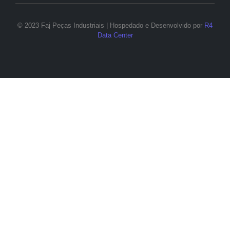
© 2023 Faj Peças Industriais | Hospedado e Desenvolvido por
R4
Data Center